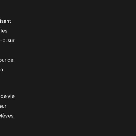
isant
 les
-ci sur
our ce
en
 de vie
eur
élèves