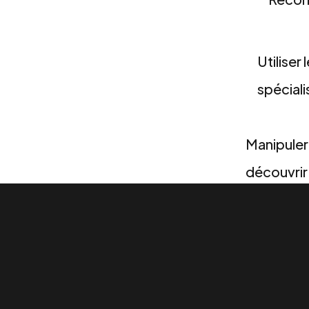
Utiliser
3
spéciali
Manipuler
4
découvrir
leur envi