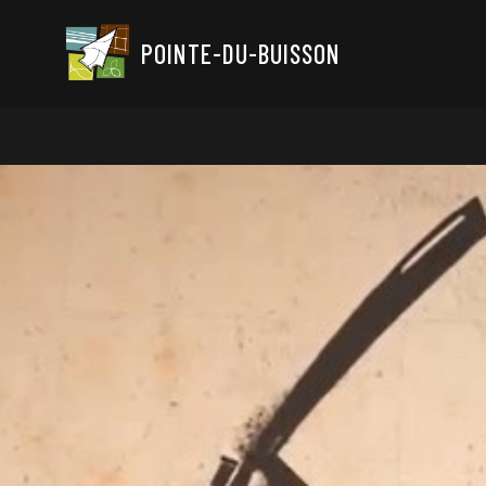
POINTE-DU-BUISSON
Visionnez « Au pic et à la pelle », une série qui vous fera