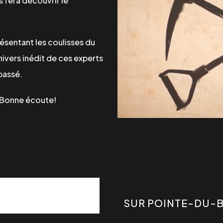
us fera découvrir le
résentant les coulisses du
vers inédit de ces experts
passé.
. Bonne écoute!
SUR POINTE-DU-B