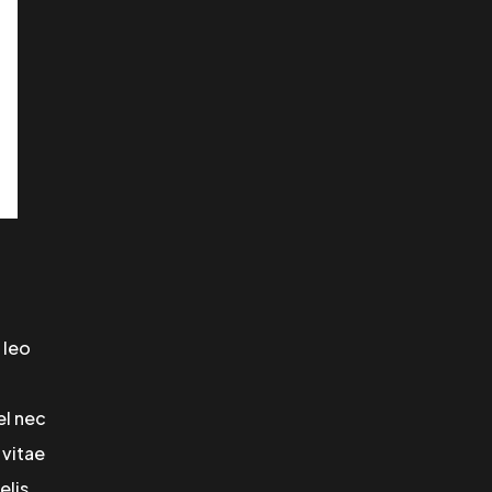
 leo
el nec
 vitae
elis