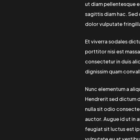
ut diam pellentesque eu
sagittis diam hac. Sed 
dolor vulputate fringi
Et viverra sodales dict
porttitor nisi est massa
consectetur in duis al
dignissim quam convall
Nunc elementum a aliqu
Hendrerit sed dictum d
nulla sit odio consecte
auctor. Augue id ut in
feugiat sit luctus est 
vulputate eu at vestib