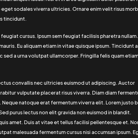
eget sodales viverra ultricies. Ornare enim velit risus morb
s tincidunt.
t feugiat cursus. Ipsum sem feugiat facilisis pharetra nullam
s mauris. Eu aliquam etiam in vitae quisque ipsum. Tincidunt 
c sed a urna volutpat ullamcorper. Fringilla felis quam etia
ctus convallis nec ultricies euismod ut adipiscing. Auctor
urabitur vulputate placerat risus viverra. Diam diam fermen
i. Neque natoque erat fermentum viverra elit. Lorem justo b
 Sed purus lectus non elit gravida non euismod in blandit.
is amet. Duis at vitae et tellus facilisi pellentesque et. No
lutpat malesuada fermentum cursus nisi accumsan ipsum. E