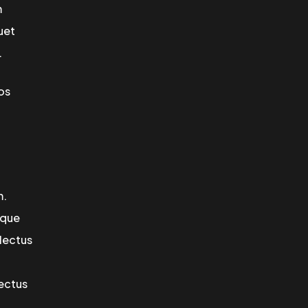
m
uet
.
os
m.
ique
 lectus
nectus