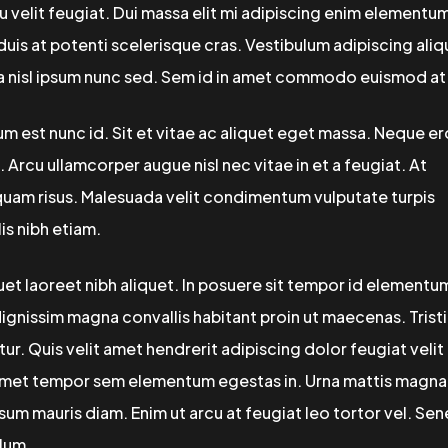
 velit feugiat. Dui massa elit mi adipiscing enim elementu
duis at potenti scelerisque cras. Vestibulum adipiscing aliq
lla nisl ipsum nunc sed. Sem id in amet commodo euismod at
um est nunc id. Sit et vitae ac aliquet eget massa. Neque er
. Arcu ullamcorper augue nisl nec vitae in et a feugiat. At
iquam risus. Malesuada velit condimentum vulputate turpis
is nibh etiam.
et laoreet nibh aliquet. In posuere sit tempor id elementu
ignissim magna convallis habitant proin ut maecenas. Trist
tur. Quis velit amet hendrerit adipiscing dolor feugiat velit
 amet tempor sem elementum egestas in. Urna mattis magna
ipsum mauris diam. Enim ut arcu at feugiat leo tortor vel. Se
ulum.