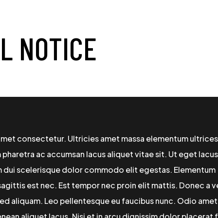
L NOTICE
amet consectetur. Ultricies amet massa elementum ultrices
m pharetra ac accumsan lacus aliquet vitae sit. Ut eget lacus
im dui scelerisque dolor commodo elit egestas. Elementum
agittis est nec. Est tempor nec proin elit mattis. Donec a v
ed aliquam. Leo pellentesque eu faucibus nunc. Odio amet
aenean aliquet lacus. Nisi et in arcu dignissim dolor placerat f