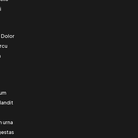
i
. Dolor
arcu
m
tum
landit
n urna
gestas