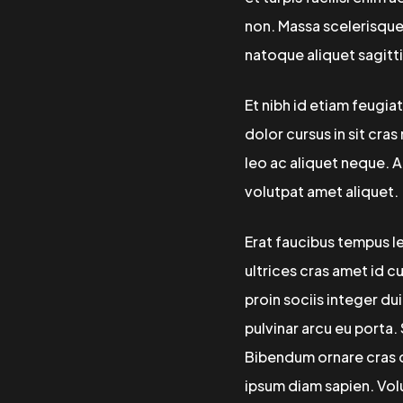
non. Massa scelerisque 
natoque aliquet sagitti
Et nibh id etiam feugia
dolor cursus in sit cra
leo ac aliquet neque. A
volutpat amet aliquet.
Erat faucibus tempus le
ultrices cras amet id c
proin sociis integer du
pulvinar arcu eu porta.
Bibendum ornare cras qu
ipsum diam sapien. Vo